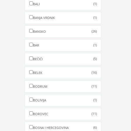
(1)
BALI
(1)
BANJA VRDNIK
(26)
BANSKO
(1)
BAR
(5)
BEČIĆI
(16)
BELEK
(11)
BODRUM
(1)
BOLIVIJA
(11)
BOROVEC
(6)
BOSNA I HERCEGOVINA