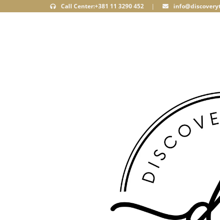
Call Center:+381 11 3290 452
|
info@discoveryt