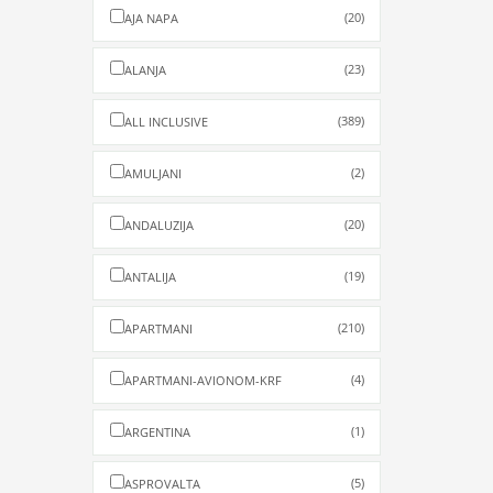
(20)
AJA NAPA
(23)
ALANJA
(389)
ALL INCLUSIVE
(2)
AMULJANI
(20)
ANDALUZIJA
(19)
ANTALIJA
(210)
APARTMANI
(4)
APARTMANI-AVIONOM-KRF
(1)
ARGENTINA
(5)
ASPROVALTA