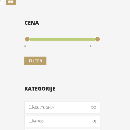
CENA
€
€
KATEGORIJE
(50)
ADULTS ONLY
 Грчка
 Грчка
(1)
AFITOS