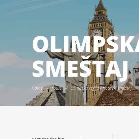
OLIMPSKA
SMEŠTAJ
Home
//
Tours
//
Olimpska regija - hotelski smeštaj