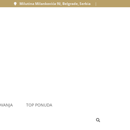
Milutina Milankovića 9ž, Belgrade, Serbia
|
OVANJA
TOP PONUDA