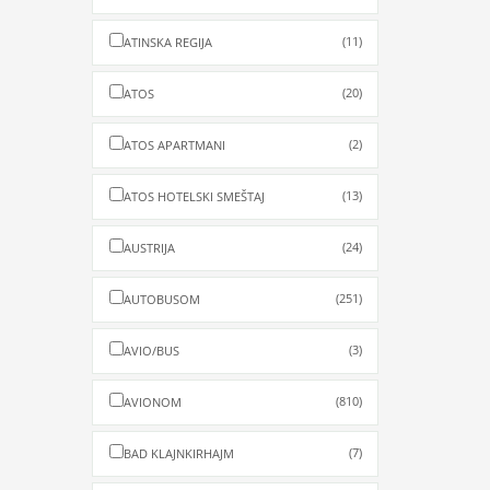
(11)
ATINSKA REGIJA
(20)
ATOS
(2)
ATOS APARTMANI
(13)
ATOS HOTELSKI SMEŠTAJ
(24)
AUSTRIJA
(251)
AUTOBUSOM
(3)
AVIO/BUS
(810)
AVIONOM
(7)
BAD KLAJNKIRHAJM