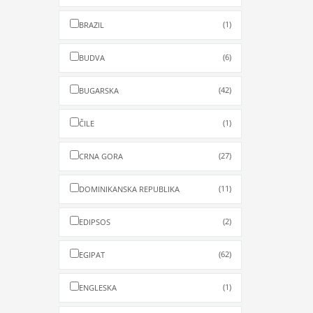
(1)
BRAZIL
(6)
BUDVA
(42)
BUGARSKA
(1)
ČILE
(27)
CRNA GORA
(11)
DOMINIKANSKA REPUBLIKA
(2)
EDIPSOS
(62)
EGIPAT
(1)
ENGLESKA