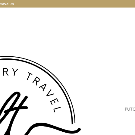
ravel.rs
PUT