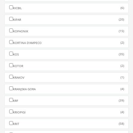
(6)
KICBIL
(20)
KIPAR
(15)
KOPAONIK
(2)
KORTINA D'AMPECO
(35)
KOS
(2)
KOTOR
(1)
KRAKOV
(4)
KRANJSKA GORA
(39)
KRF
(4)
KRIOPIGI
(58)
KRIT