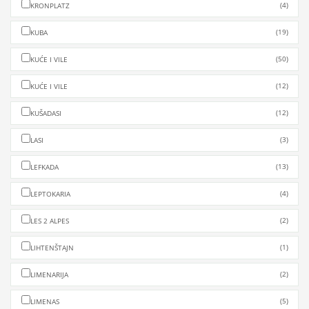
(4)
KRONPLATZ
(19)
KUBA
(50)
KUĆE I VILE
(12)
KUĆE I VILE
(12)
KUŠADASI
(3)
LASI
(13)
LEFKADA
(4)
LEPTOKARIA
(2)
LES 2 ALPES
(1)
LIHTENŠTAJN
(2)
LIMENARIJA
(5)
LIMENAS