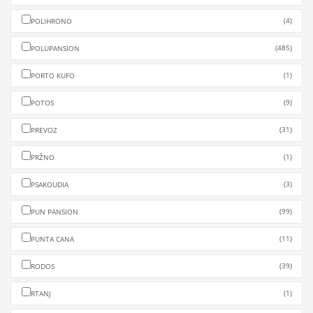
(4)
POLIHRONO
(485)
POLUPANSION
(1)
PORTO KUFO
(9)
POTOS
(31)
PREVOZ
(1)
PRŽNO
(3)
PSAKOUDIA
(99)
PUN PANSION
(11)
PUNTA CANA
(39)
RODOS
(1)
RTANJ