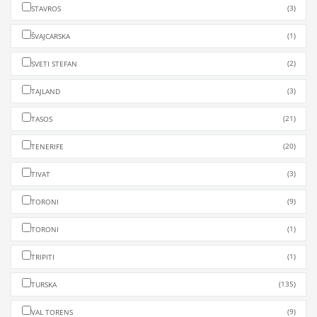
(3)
STAVROS
(1)
ŠVAJCARSKA
(2)
SVETI STEFAN
(3)
TAJLAND
(21)
TASOS
(20)
TENERIFE
(3)
TIVAT
(9)
TORONI
(1)
TORONI
(1)
TRIPITI
(135)
TURSKA
(9)
VAL TORENS