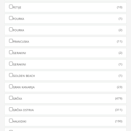
(10)
FETIJE
(1)
FOURKA
(2)
FOURKA
(11)
FRANCUSKA
(2)
GERAKINI
(1)
GERAKINI
(1)
GOLDEN BEACH
(23)
GRAN KANARIJA
(479)
GRČKA
(311)
GRČKA OSTRVA
(190)
HALKIDIKI