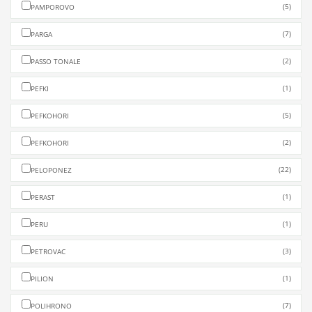
(5)
PAMPOROVO
(7)
PARGA
(2)
PASSO TONALE
(1)
PEFKI
(5)
PEFKOHORI
(2)
PEFKOHORI
(22)
PELOPONEZ
(1)
PERAST
(1)
PERU
(3)
PETROVAC
(1)
PILION
(7)
POLIHRONO