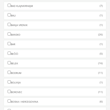
(7)
BAD KLAJNKIRHAJM
(1)
BALI
(1)
BANJA VRDNIK
(26)
BANSKO
(1)
BAR
(5)
BEČIĆI
(16)
BELEK
(11)
BODRUM
(1)
BOLIVIJA
(11)
BOROVEC
(6)
BOSNA I HERCEGOVINA