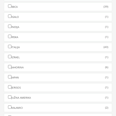
(39)
IBICA
(1)
IGALO
(1)
INDIJA
(1)
IRSKA
(43)
ITALIJA
(1)
IZRAEL
(6)
JAHORINA
(1)
JAPAN
(1)
JERISOS
(1)
JUŽNA AMERIKA
(2)
KALAMICI