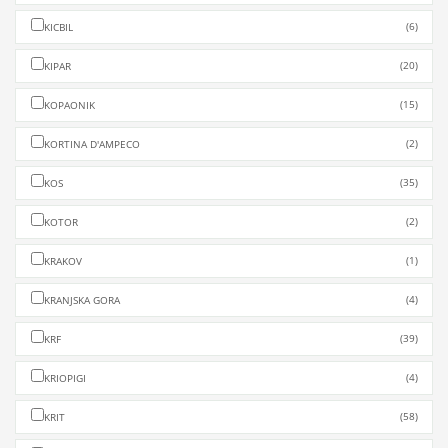
(6)
KICBIL
(20)
KIPAR
(15)
KOPAONIK
(2)
KORTINA D'AMPECO
(35)
KOS
(2)
KOTOR
(1)
KRAKOV
(4)
KRANJSKA GORA
(39)
KRF
(4)
KRIOPIGI
(58)
KRIT