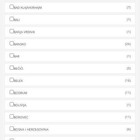
(7)
BAD KLAJNKIRHAJM
(1)
BALI
(1)
BANJA VRDNIK
(26)
BANSKO
(1)
BAR
(5)
BEČIĆI
(16)
BELEK
(11)
BODRUM
(1)
BOLIVIJA
(11)
BOROVEC
(6)
BOSNA I HERCEGOVINA