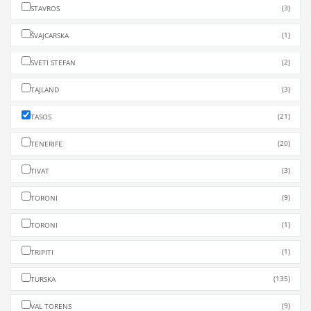
(3)
STAVROS
(1)
ŠVAJCARSKA
(2)
SVETI STEFAN
(3)
TAJLAND
(21)
TASOS
(20)
TENERIFE
(3)
TIVAT
(9)
TORONI
(1)
TORONI
(1)
TRIPITI
(135)
TURSKA
(9)
VAL TORENS