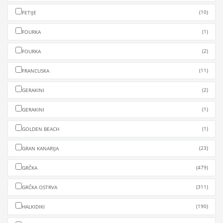
(10)
FETIJE
(1)
FOURKA
(2)
FOURKA
(11)
FRANCUSKA
(2)
GERAKINI
(1)
GERAKINI
(1)
GOLDEN BEACH
(23)
GRAN KANARIJA
(479)
GRČKA
(311)
GRČKA OSTRVA
(190)
HALKIDIKI