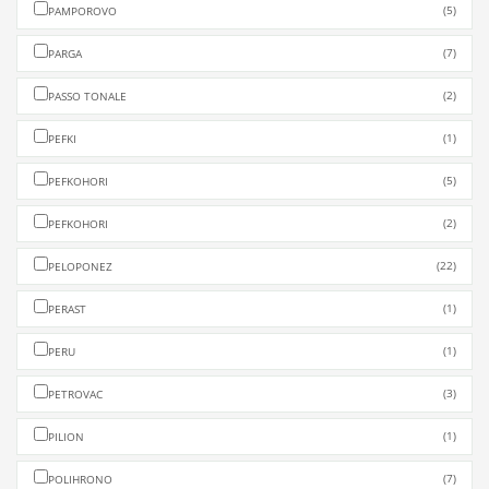
(5)
PAMPOROVO
(7)
PARGA
(2)
PASSO TONALE
(1)
PEFKI
(5)
PEFKOHORI
(2)
PEFKOHORI
(22)
PELOPONEZ
(1)
PERAST
(1)
PERU
(3)
PETROVAC
(1)
PILION
(7)
POLIHRONO