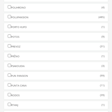
(4)
POLIHRONO
(485)
POLUPANSION
(1)
PORTO KUFO
(9)
POTOS
(31)
PREVOZ
(1)
PRŽNO
(3)
PSAKOUDIA
(99)
PUN PANSION
(11)
PUNTA CANA
(39)
RODOS
(1)
RTANJ