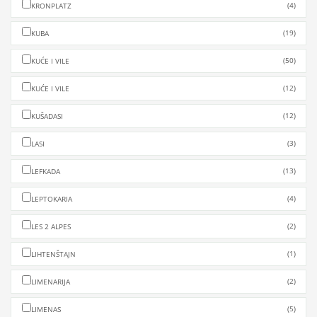
(4)
KRONPLATZ
(19)
KUBA
(50)
KUĆE I VILE
(12)
KUĆE I VILE
(12)
KUŠADASI
(3)
LASI
(13)
LEFKADA
(4)
LEPTOKARIA
(2)
LES 2 ALPES
(1)
LIHTENŠTAJN
(2)
LIMENARIJA
(5)
LIMENAS