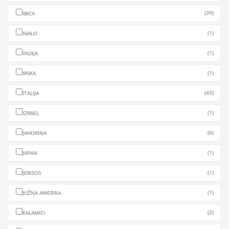
(39)
IBICA
(1)
IGALO
(1)
INDIJA
(1)
IRSKA
(43)
ITALIJA
(1)
IZRAEL
(6)
JAHORINA
(1)
JAPAN
(1)
JERISOS
(1)
JUŽNA AMERIKA
(2)
KALAMICI